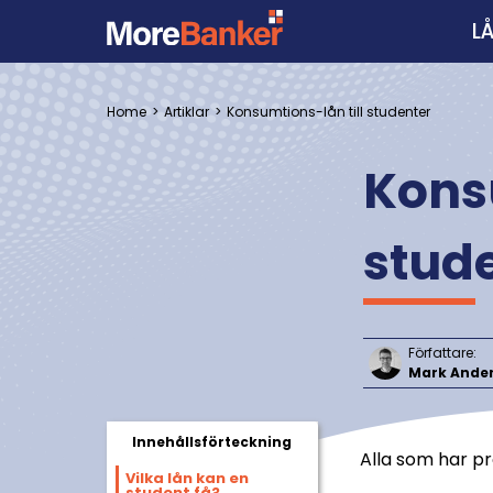
L
Home
Artiklar
Konsumtions-lån till studenter
Konsu
stud
Författare:
Mark Ande
Innehållsförteckning
Alla som har pr
Vilka lån kan en
student få?