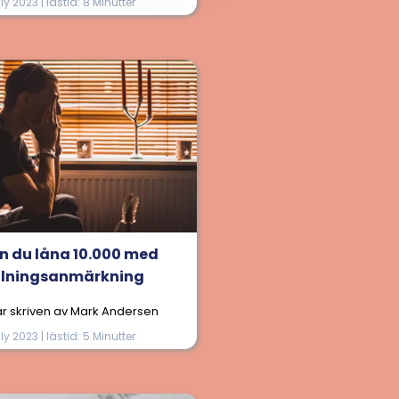
uly 2023 | lästid: 8 Minutter
n du låna 10.000 med
alningsanmärkning
 är skriven av Mark Andersen
uly 2023 | lästid: 5 Minutter