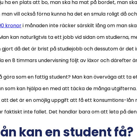
ju ha en plats att bo, man ska ha mat på bordet, man ska 
man vill också förna kunna ha det en smula roligt då oc
00 kronor
i månaden inte räcker särskilt lång om man ska
 Man kan naturligtvis ta ett jobb vid sidan om studierna, m
 gjort då det är brist på studiejobb och dessutom är det 
a en 8 timmars undervisning följt av läxor och därefter än
 göra som en fattig student? Man kan överväga att ta e
n som kan hjälpa en med att täcka de många utgifterna
 att det är en omöjlig uppgift att få ett konsumtions-lån
r faktiskt inte fallet. Det handlar bara om att leta på den
lån kan en student få?