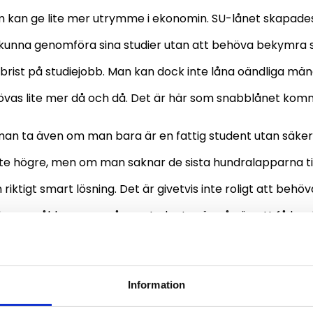
kan ge lite mer utrymme i ekonomin. SU-lånet skapades
kunna genomföra sina studier utan att behöva bekymra s
 brist på studiejobb. Man kan dock inte låna oändliga mä
vas lite mer då och då. Det är här som snabblånet kommer
an ta även om man bara är en fattig student utan säker
 lite högre, men om man saknar de sista hundralapparna ti
riktigt smart lösning. Det är givetvis inte roligt att behöva
ådan ung ålder, men många studenter är på väg att få br
dierna, så det är inte så farligt ändå. Så länge man inte 
t återbetala så är konsumtions-lån till studenter en gansk
Information
 en period är stram.