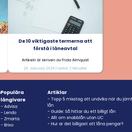
De 10 viktigaste termerna att
förstå i låneavtal
Artikeln är skriven av Frida Almquist
23. January 2024 | lästid: 2 Minutter
p
Populära
Artiklar
- Topp 5 misstag att undvika när du jäm
långivare
lån
- Advisa
- Guide: Så hittar du ett billigt lån
- Lendo
- Allt om snabblån utan UC
- Zmarta
- Hur ar det billigast att låna pengar?
- Brixo