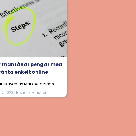
ur man lånar pengar med
ränta enkelt online
 är skriven av Mark Andersen
uly 2023 | lästid: 7 Minutter