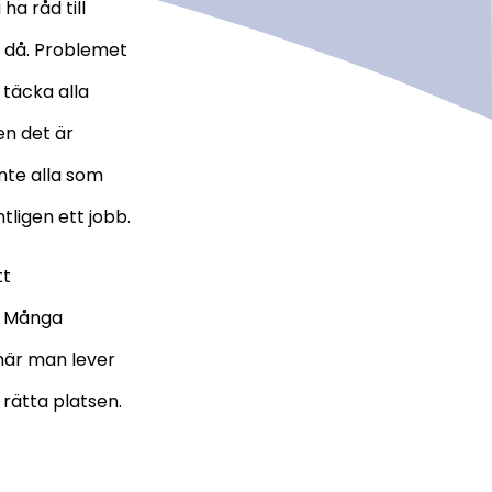
ha råd till
h då. Problemet
 täcka alla
en det är
inte alla som
tligen ett jobb.
tt
. Många
 när man lever
 rätta platsen.