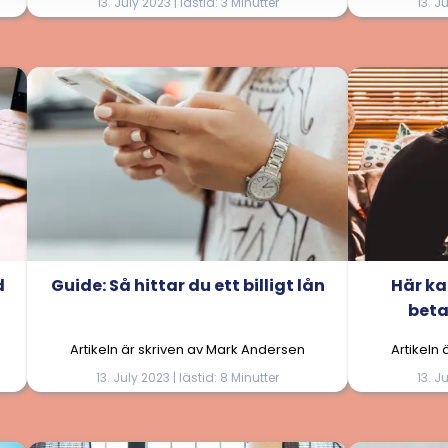
13. July 2023 | lästid: 3 Minutter
13. J
d
Guide: Så hittar du ett billigt lån
Här ka
bet
Artikeln är skriven av Mark Andersen
Artikeln
13. July 2023 | lästid: 8 Minutter
13. J