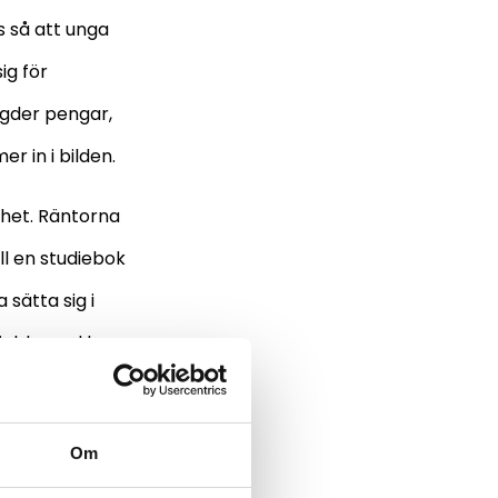
 så att unga
ig för
ngder pengar,
 in i bilden.
het. Räntorna
ll en studiebok
 sätta sig i
a jobb med bra
lånar mer än man
a bra lösning om
Om