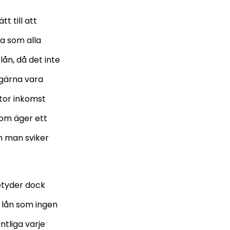
t till att
na som alla
ån, då det inte
 gärna vara
stor inkomst
som äger ett
om man sviker
etyder dock
v lån som ingen
ntliga varje