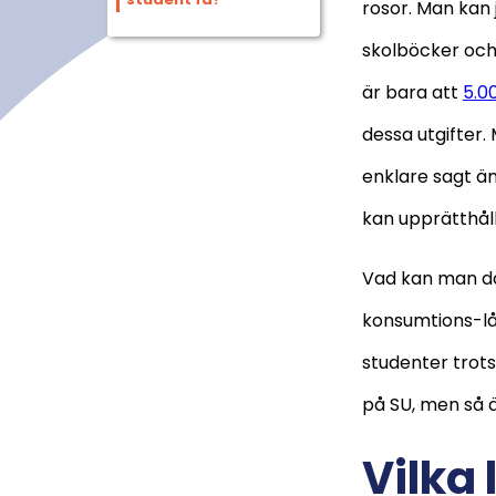
rosor. Man kan 
skolböcker och 
är bara att
5.0
dessa utgifter.
enklare sagt än
kan upprätthåll
Vad kan man då
konsumtions-lå
studenter trots
på SU, men så ä
Vilka 