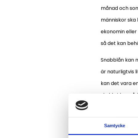
månad och som 
människor ska 
ekonomin eller
så det kan behö
Snabblån kan m
är naturligtvis
kan det vara en 
skuld vid en s
löner efter stu
har råd till at
Samtycke
ekonomin under