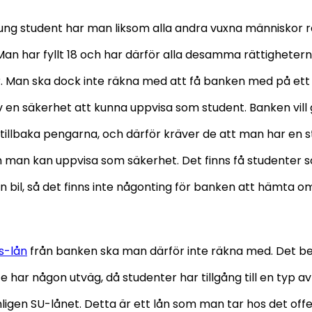
ng student har man liksom alla andra vuxna människor rät
 Man har fyllt 18 och har därför alla desamma rättigheter
. Man ska dock inte räkna med att få banken med på ett l
 en säkerhet att kunna uppvisa som student. Banken vill
 tillbaka pengarna, och därför kräver de att man har en 
m man kan uppvisa som säkerhet. Det finns få studenter 
en bil, så det finns inte någonting för banken att hämta 
s-lån
från banken ska man därför inte räkna med. Det b
te har någon utväg, då studenter har tillgång till en typ a
igen SU-lånet. Detta är ett lån som man tar hos det offe