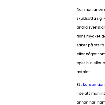
När man är en u
skuldsätta sig.
andra svenskar
finns mycket av
säker på att få
eller något so
eget hus eller 
avtalet.
Ett
konsumtion
inte att man in
annan har: näml