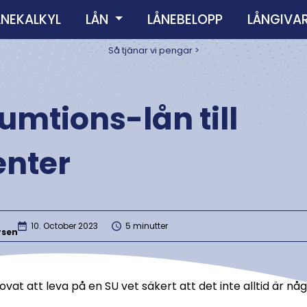
ÅNEKALKYL
LÅN
LÅNEBELOPP
LÅNGIVA
Så tjänar vi pengar >
mtions-lån till
enter
10. October 2023
5 minutter
rsen
ovat att leva på en SU vet säkert att det inte alltid är n