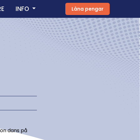
RE
INFO
Låna pengar
ågon dans på