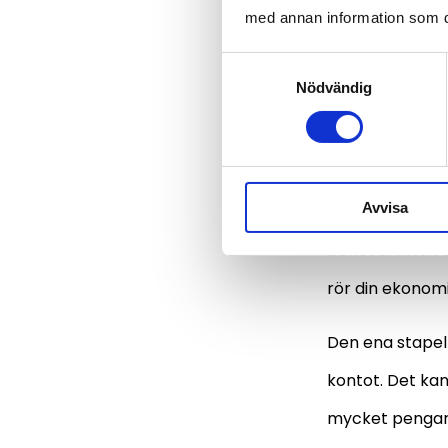
Det är nyttig i
med annan information som du 
det hela går ti
Samtyckesval
Nödvändig
Tänk 
behöv
Avvisa
Det är en bra i
behöver inte v
rör din ekonomi
Den ena stapeln
kontot. Det ka
mycket pengar 