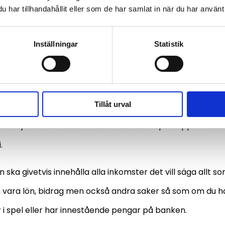
nformation för dig som överväger att ta ett lån och vill v
har tillhandahållit eller som de har samlat in när du har använt 
ll och vad du ska tänka på men framförallt bra och viktiga 
Inställningar
Statistik
på ut hur mycket du
er låna
Tillåt urval
dé att sätta sig ner och göra upp en budget över din eko
ara mycket mer avancerad än att du staplar upp i två di
.
 ska givetvis innehålla alla inkomster det vill säga allt s
n vara lön, bidrag men också andra saker så som om du ha
i spel eller har innestående pengar på banken.