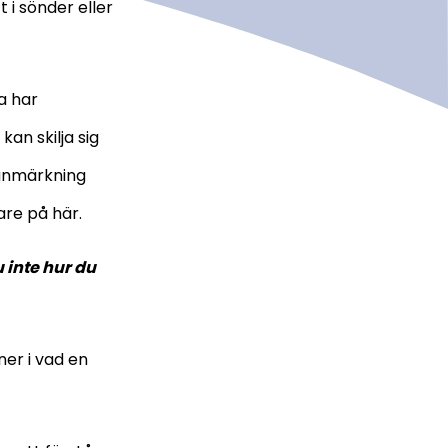
 i sönder eller
la har
an skilja sig
sanmärkning
are på här.
 inte hur du
ner i vad en