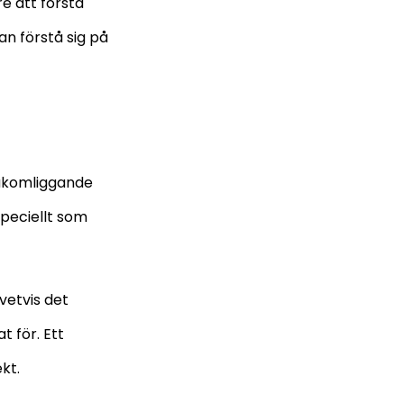
re att förstå
n förstå sig på
bakomliggande
speciellt som
vetvis det
 för. Ett
kt.