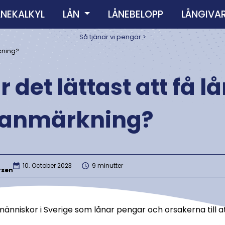
ÅNEKALKYL
LÅN
LÅNEBELOPP
LÅNGIVA
Så tjänar vi pengar >
rkning?
r det lättast att få l
anmärkning?
10. October 2023
9 minutter
rsen
änniskor i Sverige som lånar pengar och orsakerna till a