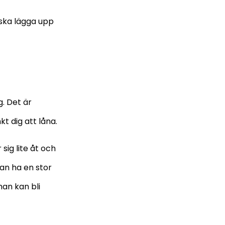
 ska lägga upp
g. Det är
t dig att låna.
sig lite åt och
kan ha en stor
man kan bli