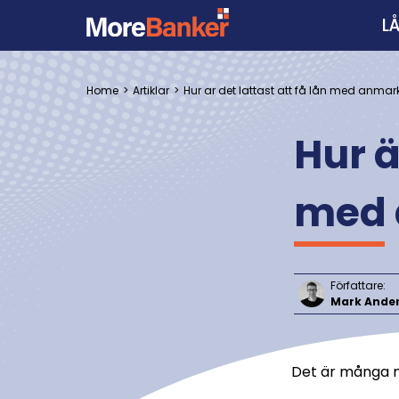
L
Home
Artiklar
Hur ar det lattast att få lån med anma
Hur ä
med 
Författare:
Mark Ande
Det är många m