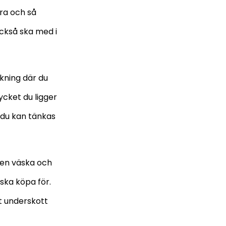
yra och så
 också ska med i
äkning där du
ycket du ligger
d du kan tänkas
r en väska och
ska köpa för.
t underskott