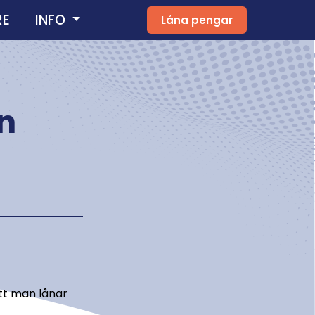
RE
INFO
Låna pengar
ån
tt man lånar