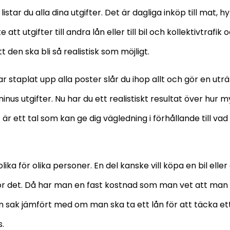
star du alla dina utgifter. Det är dagliga inköp till mat, h
 att utgifter till andra lån eller till bil och kollektivtrafik
 den ska bli så realistisk som möjligt.
r staplat upp alla poster slår du ihop allt och gör en utr
inus utgifter. Nu har du ett realistiskt resultat över hur m
är ett tal som kan ge dig vägledning i förhållande till va
olika för olika personer. En del kanske vill köpa en bil elle
för det. Då har man en fast kostnad som man vet att man 
n sak jämfört med om man ska ta ett lån för att täcka et
.