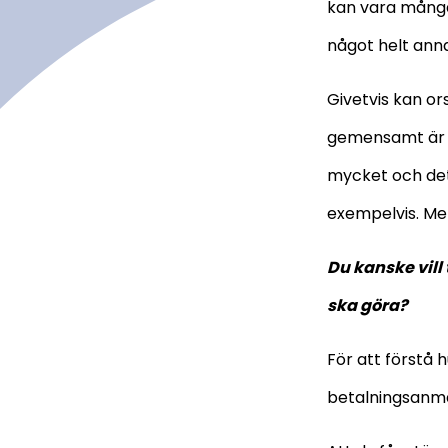
kan vara många.
något helt ann
Givetvis kan ors
gemensamt är at
mycket och det
exempelvis. Men
Du kanske vill
ska göra?
För att förstå 
betalningsanmär