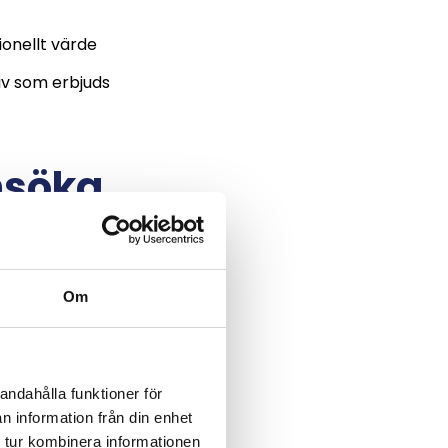
ionellt värde
tiv som erbjuds
nsöka
ka tänka på
Om
rar när man
ngerar i
andahålla funktioner för
n information från din enhet
 tur kombinera informationen