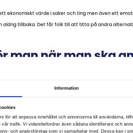
ett ekonomiskt värde i saker och ting men även ett emot
aldrig tillbaka. Det får folk till att titta på andra alterna
.
ör man när man ska a
n
 sig för att ta ett lån finns det några saker som man s
Information
er igång med processen. Vi ska gå igenom hur det funge
t
lån med betalningsanmärkning
och hur ett sådant lån fu
cookies
e för att anpassa innehållet och annonserna till användarna, tillh
vår trafik. Vi vidarebefordrar även sådana identifierare och anna
nnons- och analysföretag som vi samarbetar med. Dessa kan i sin