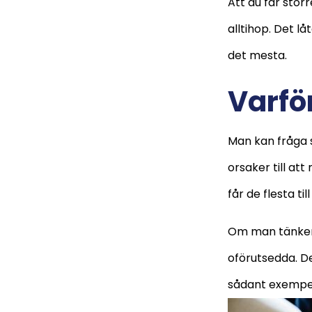
Att du får stör
alltihop. Det l
det mesta.
Varför
Man kan fråga 
orsaker till at
får de flesta till
Om man tänker e
oförutsedda. D
sådant exempel