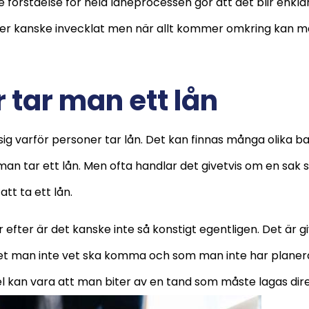
re förståelse för hela låneprocessen gör att det blir enkla
åter kanske invecklat men när allt kommer omkring kan ma
 tar man ett lån
sig varför personer tar lån. Det kan finnas många olika 
t man tar ett lån. Men ofta handlar det givetvis om en sak 
 att ta ett lån.
fter är det kanske inte så konstigt egentligen. Det är gi
et man inte vet ska komma och som man inte har planerat
 kan vara att man biter av en tand som måste lagas dire