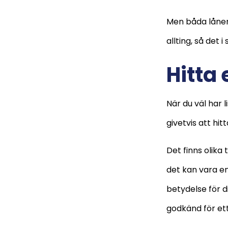
Men båda lånen 
allting, så det 
Hitta
När du väl har l
givetvis att hi
Det finns olika 
det kan vara en 
betydelse för d
godkänd för ett 