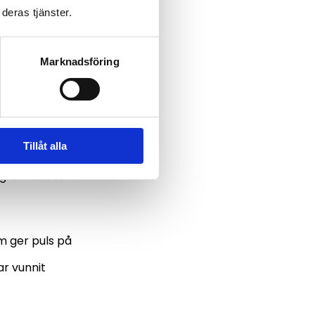
eta med om hur
deras tjänster.
tips.
Marknadsföring
Tillåt alla
nomi. En budget
agram allt som
om ger puls på
r vunnit