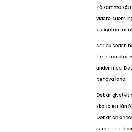
På samma sätt li
vidare. Glöm inte
budgeten för att
När du sedan ha
tar inkomster m
under med. Det 
behöva låna.
Det är givetvis 
ska ta ett lån 
Det är en anna
som redan finns