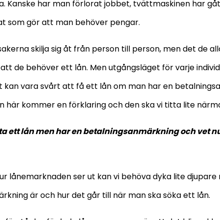
 Kanske har man förlorat jobbet, tvättmaskinen har gått
at som gör att man behöver pengar.
akerna skilja sig åt från person till person, men det de al
t de behöver ett lån. Men utgångsläget för varje individ k
 kan vara svårt att få ett lån om man har en betalning
 här kommer en förklaring och den ska vi titta lite närm
 ta ett lån men har en betalningsanmärkning och vet nu
hur lånemarknaden ser ut kan vi behöva dyka lite djupare 
kning är och hur det går till när man ska söka ett lån.