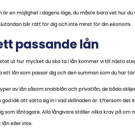
är en möjlighet i dagens läge, du måste bara vet hur du
i slutändan blir rätt för dig och inte minst för din ekonomi.
 ett passande lån
istat ut hur mycket du ska ta i lån kommer vi till nästa ste
tta ett lån som passar dig och den summan som du har tänk
typer av lån såsom snabblån och privatlån, de båda skiljer 
god idé att sätta sig in i vad skillnaden är. Eftersom det 
ig som låntagare. Alla långivare ställer olika krav på om 
lån eller inte.