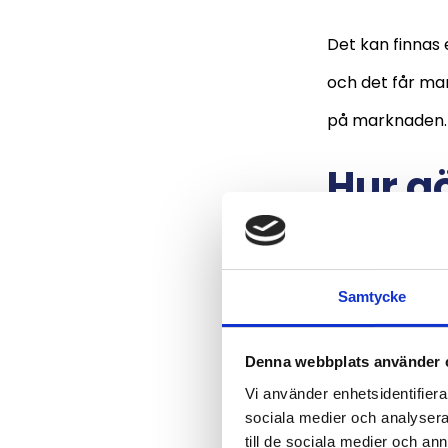
Det kan finnas 
och det får man 
på marknaden
Hur g
om lå
Om man beslutar
Samtycke
innan man sätt
ansöker om et
Denna webbplats använder 
Vi använder enhetsidentifierar
praktiken.
sociala medier och analysera 
till de sociala medier och a