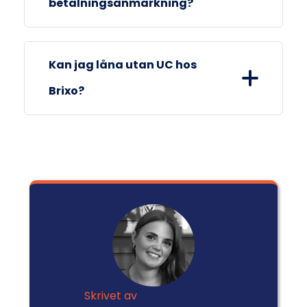
betalningsanmärkning?
Du kan låna hos Brixo med en
Kan jag låna utan UC hos
betalningsanmärkning, förutsatt att
Brixo?
din ekonomi i övrigt är ordnad.
Det är möjligt att låna utan UC hos
Brixo. Brixo använder sig av Bisnode för
att genomföra en kreditupplysning på
dig istället för UC.
Skrivet av