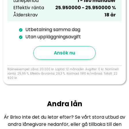
Låneperiod
1 - 180 månader
Effektiv ränta
25.950000 - 25.950000 %
Ålderskrav
18 år
Utbetalning samma dag
Utan uppläggningsavgift
Ansök nu
Räkneexempel: Låna: 20.000 kr. Löptid: 12 månader. Avgifter: 0 kr. Nominell
ränta: 25,95 %. Effektiv årsränta: 29,3 %. Kostnad: 1910 kr/månad. Totalt: 22
920 kr.
Andra lån
Är Brixo inte det du letar efter? Se vårt stora utbud av
andra lånegivare nedanför, eller gå tillbaka till den