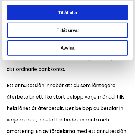
kreditkort.
Tillåt alla
En kontokredit innebär att man tar ett lån som
Tillåt urval
innebär en flexibel återbetalning utan ett bestämt
återbetalningsdatum. Du ansöker om ett maximalt
Avvisa
kreditbelopp, och kan därefter begära uttag till
ditt ordinarie bankkonto.
Ett annuitetslån innebär att du som låntagare
återbetalar ett lika stort belopp varje månad, tills
hela lånet är återbetalt. Det belopp du betalar in
varje månad, innefattar både din ränta och
amortering. En av fördelarna med ett annuitetslån