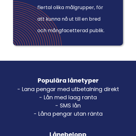
flertal olika målgrupper, för
att kunna nå ut till en bred
och mångfacetterad publik.
Populära lånetyper
- Lana pengar med utbetalning direkt
- Lån med laag ranta
- SMS lån
- Låna pengar utan ränta
Lånebelopp