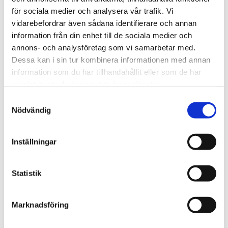
kontonummer. Du verificerar sin ansökning via ditt
för sociala medier och analysera vår trafik. Vi
BankID.
vidarebefordrar även sådana identifierare och annan
information från din enhet till de sociala medier och
annons- och analysföretag som vi samarbetar med.
När du har skickat iväg den ansökan, görs en
Dessa kan i sin tur kombinera informationen med annan
kreditprövning för att säkerhetsställa att du kan
information som du har tillhandahållit eller som de har
samlat in när du har använt deras tjänster.
betala tillbaka lånet i tid. Kreditprövningen görs av
Samtyckesval
Brixos egna kreditupplysning, Bisnode. Under
Nödvändig
helgfria vardagar kan du förvänta svar på din
Inställningar
ansökan inom 24 timmar.
Vilka lån får man ta hos Brixo?
Statistik
Hos Brixo finns det flera olika låneformer som
Marknadsföring
exempelvis kontokredit, annuitetslån, bolån samt