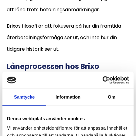
att låna trots betalningsanmärkningar.
Brixos filosofi är att fokusera på hur din framtida
återbetalningsförmåga ser ut, och inte hur din
tidigare historik ser ut.
Låneprocessen hos Brixo
Att låna pengar via Brixo är lätt. Till att börja med
ska du göra en ansökan där du fyller i hur mycket
Samtycke
Information
Om
du önskar att låna, samt hur mycket du önskar att
ta ut. Därefter fyller du i ditt personnummer, din e-
Denna webbplats använder cookies
postadress samt ditt clearingnummer och
Vi använder enhetsidentifierare för att anpassa innehållet
och annonserna till användarna, tillhandahålla funktioner