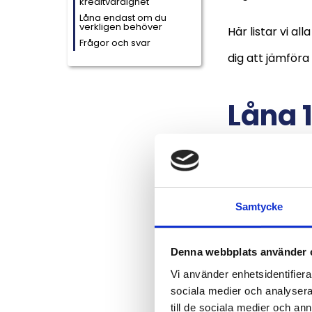
kreditvärdighet
Låna endast om du
verkligen behöver
Här listar vi al
Frågor och svar
dig att jämföra 
Låna 
Många av de lå
UC
, samt beta
Samtycke
att ge dig en h
3 långi
Denna webbplats använder 
Vi använder enhetsidentifierar
sociala medier och analysera 
1. Låna 1 000 k
till de sociala medier och a