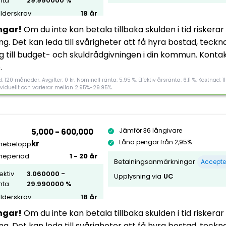
nta
29.950000 %
lderskrav
18 år
ngar!
Om du inte kan betala tillbaka skulden i tid riskerar
g. Det kan leda till svårigheter att få hyra bostad, tec
dig till budget- och skuldrådgivningen i din kommun. Konta
.
 120 månader. Avgifter: 0 kr. Nominell ränta: 5.95 %. Effektiv årsränta: 6.11 %. Kostnad: 1
dividuellt och varierar mellan 2.95%-29.95%.
5
Tillgänglighet
Jämför 36 långivare
5,000 - 600,000
Låna pengar från 2,95%
kr
nebelopp
Flexibilitet
neperiod
1 - 20 år
Betalningsanmärkningar
Accepte
Kundnöjdhet
Morebanker rating
fektiv
3.060000 -
Upplysning via
UC
nta
29.990000 %
lderskrav
18 år
ngar!
Om du inte kan betala tillbaka skulden i tid riskerar
ndo
Krav och avgifter
g. Det kan leda till svårigheter att få hyra bostad, tec