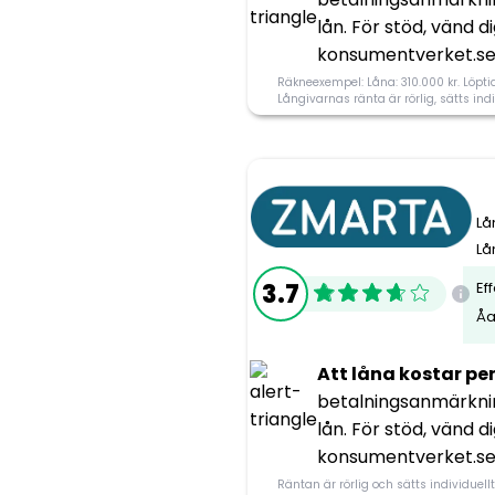
lån. För stöd, vänd 
Utan UC
konsumentverket.se
Räkneexempel: Låna: 310.000 kr. Löptid:
Svarer på ansökan
Långivarnas ränta är rörlig, sätts in
Lå
Lå
3.7
Ef
Åa
Att låna kostar pe
Information om Ad
betalningsanmärknin
lån. För stöd, vänd 
Utan UC
konsumentverket.se
Räntan är rörlig och sätts individuellt