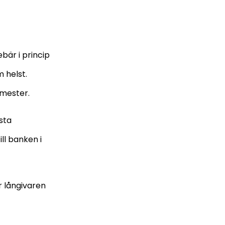
bär i princip
 helst.
emester.
sta
ll banken i
r långivaren