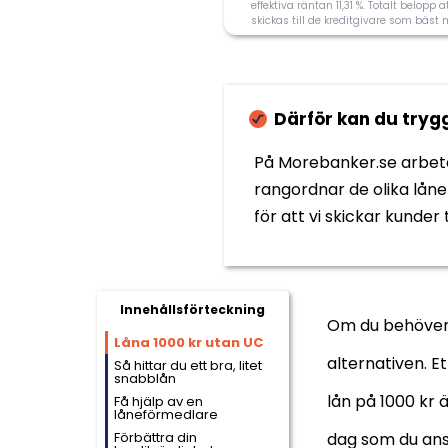
Svarer på ansökan
effektiva räntan 11,31 %. Totalt belo
skickas till de kreditgivare som bäst 
Därför kan du try
På Morebanker.se arbetar
rangordnar de olika låne
för att vi skickar kunder 
Information om Z
Innehållsförteckning
Om du behöver l
Utan UC
Låna 1000 kr utan UC
alternativen. Et
Så hittar du ett bra, litet
snabblån
Svarer på ansökan
lån på 1000 kr
Få hjälp av en
låneförmedlare
Förbättra din
dag som du an