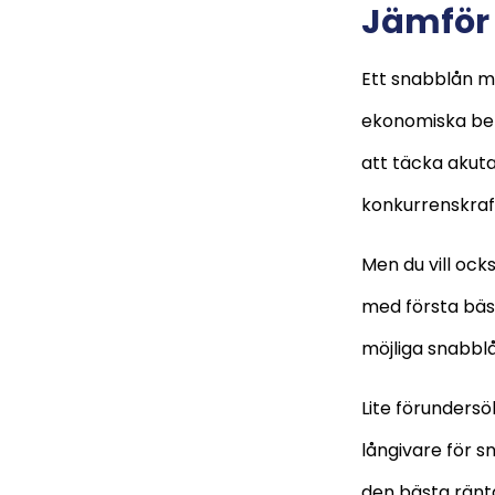
Jämför
Ett snabblån m
ekonomiska beho
att täcka akuta
konkurrenskraft
Men du vill ocks
med första bäst
möjliga snabblån
Lite förunders
långivare för 
den bästa ränta