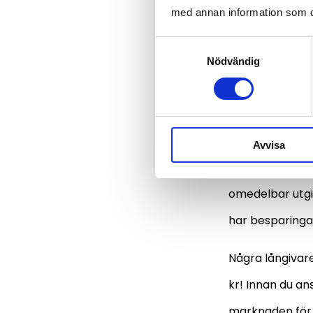
med annan information som du 
2. Låna 1 000 k
Samtyckesval
3. Låna 1 000 k
Nödvändig
Så hit
Avvisa
Ett litet snabb
omedelbar utgif
har besparingar
Några långivar
kr! Innan du an
marknaden för a