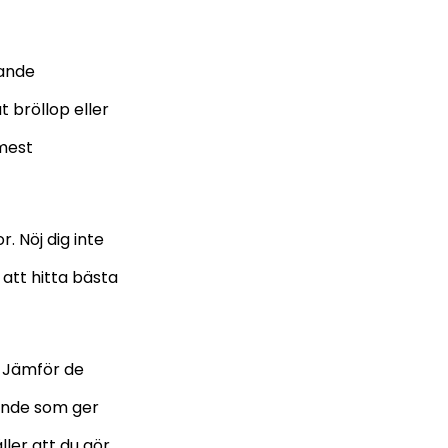
kande
 bröllop eller
 mest
. Nöj dig inte
att hitta bästa
. Jämför de
dande som ger
ller att du gör