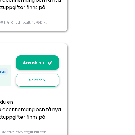
ktuppgifter finns på
Ja
178 kr/månad. Totalt: 457643 kr.
10 000 kr/mån
Ansök nu
ras
Se mer
 du en
kna abonnemang och få nya
ktuppgifter finns på
Nej
 startavgift/aviavgift blir den