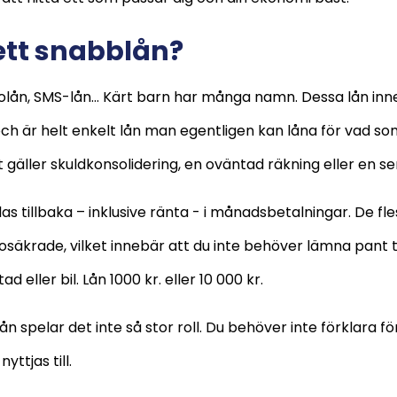
ett snabblån?
lån, SMS-lån... Kärt barn har många namn. Dessa lån inne
h är helt enkelt lån man egentligen kan låna för vad som
gäller skuldkonsolidering, en oväntad räkning eller en s
s tillbaka – inklusive ränta - i månadsbetalningar. De fle
säkrade, vilket innebär att du inte behöver lämna pant ti
d eller bil. Lån 1000 kr. eller 10 000 kr.
n spelar det inte så stor roll. Du behöver inte förklara fö
nyttjas till.