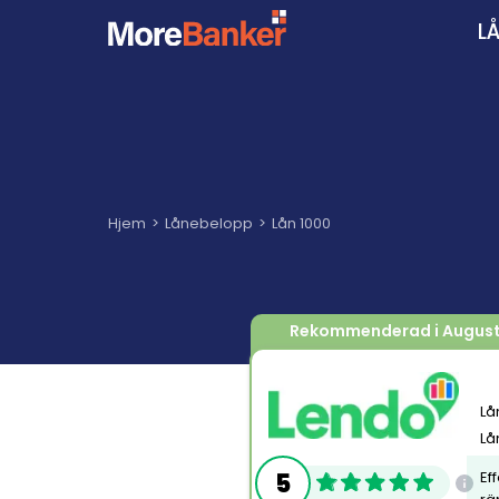
L
Hjem
Lånebelopp
Lån 1000
Rekommenderad i Augus
Lå
Lå
5
Ef