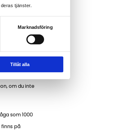
deras tjänster.
Marknadsföring
abblån
Tillåt alla
betala en
ion, om du inte
 låga som 1000
 finns på