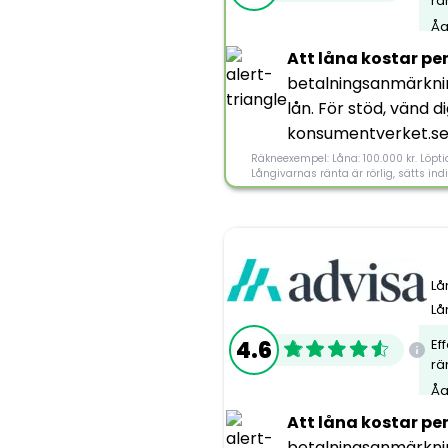
rä
Åa
Att låna kostar pe
betalningsanmärknin
lån. För stöd, vänd 
konsumentverket.se
Räkneexempel: Låna: 100.000 kr. Löptid:
Långivarnas ränta är rörlig, sätts in
Lå
Lå
4.6
Ef
rä
Åa
Att låna kostar pe
Information om Le
betalningsanmärknin