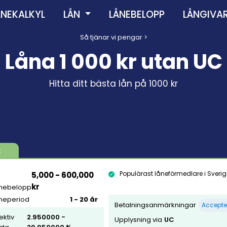
ÅNEKALKYL
LÅN
LÅNEBELOPP
LÅNGIVA
Så tjänar vi pengar >
Låna 1 000 kr utan UC
Hitta ditt bästa lån på 1000 kr
t
Populärast låneförmedlare i Sverig
5,000 - 600,000
kr
nebelopp
neperiod
1 - 20 år
Betalningsanmärkningar
Accepte
fektiv
2.950000 -
Upplysning via
UC