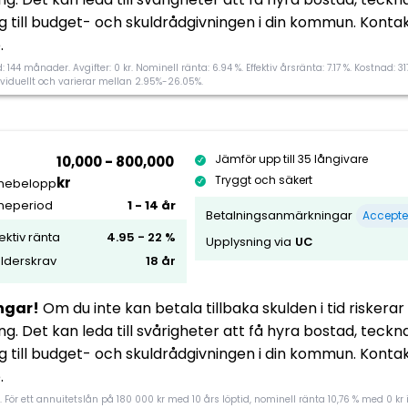
dig till budget- och skuldrådgivningen i din kommun. Konta
Nej
Direktutbetalning
.
 144 månader. Avgifter: 0 kr. Nominell ränta: 6.94 %. Effektiv årsränta: 7.17 %. Kostnad: 3
Varierar mellan långivare
Inkomstkrav
dividuellt och varierar mellan 2.95%-26.05%.
4.6
Ansök nu
Tillgänglighet
Jämför upp till 35 långivare
10,000 - 800,000
Tryggt och säkert
kr
nebelopp
Flexibilitet
neperiod
1 - 14 år
Betalningsanmärkningar
Accepte
Kundnöjdhet
Morebanker rating
fektiv ränta
4.95 - 22 %
Upplysning via
UC
lderskrav
18 år
ngar!
Om du inte kan betala tillbaka skulden i tid riskerar
visa
Krav och avgifter
g. Det kan leda till svårigheter att få hyra bostad, tec
dig till budget- och skuldrådgivningen i din kommun. Konta
Nej
Direktutbetalning
.
. För ett annuitetslån på 180 000 kr med 10 års löptid, nominell ränta 10,76 % med 0 kr i