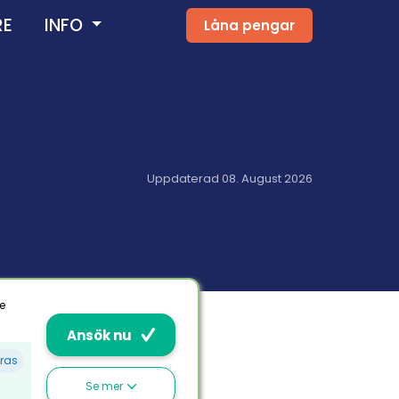
RE
INFO
Låna pengar
Uppdaterad 08. August 2026
e
Ansök nu
ras
Se mer