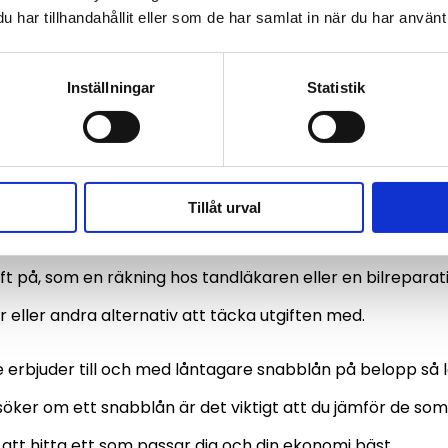
har tillhandahållit eller som de har samlat in när du har använt 
r hos Mobillån, kreditupplysning från Bisnode
r hos Everyday Plus, kreditupplysning från Bisnode
Inställningar
Statistik
tar du ett bra, litet sn
Tillåt urval
lån utan säkerhet kan vara ett bekvämt och bra sätt att 
t på, som en räkning hos tandläkaren eller en bilreparat
 eller andra alternativ att täcka utgiften med.
e erbjuder till och med låntagare snabblån på belopp så
söker om ett snabblån är det viktigt att du jämför de som
tt hitta ett som passar dig och din ekonomi bäst.