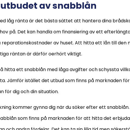
 utbudet av snabblån
ed låg ränta är det bästa sättet att hantera dina bråds
v på. Det kan handla om finansiering av ett efterlängtat
 reparationskostnader av huset. Att hitta ett lån till den
iga räntan är därför oerhört viktigt.
å hitta ett snabblån med låga avgifter och schyssta villkor
a. Jämför istället det utbud som finns på marknaden för 
 för dig och din situation.
ökning kommer gynna dig när du söker efter ett snabblån
snabblån som finns på marknaden för att hitta det erbju
n och andra fördelar. Det kan ta sin lilla tid men säkerstä