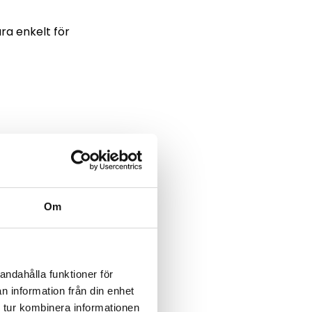
ara enkelt för
kan
låna utan
etta kommer
Om
 utan UC
andahålla funktioner för
n information från din enhet
 tur kombinera informationen