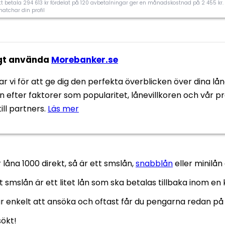
24 timmar
Inkomstkrav
pp att betala 294 613 kr fördelat på 120 avbetalningar ger en månadskostnad på 2 455 k
matchar din profil
3.7
Tillgänglighet
Ansök nu
ggt använda
Morebanker.se
Flexibilitet
 vi för att ge dig den perfekta överblicken över dina lån
Kundnöjdhet
Morebanker rating
n efter faktorer som popularitet, lånevillkoren och vår p
till partners.
Läs mer
marta
Krav och avgifter
åna 1000 direkt, så är ett smslån,
snabblån
eller minilån
Nej
Direktutbetalning
t smslån är ett litet lån som ska betalas tillbaka inom en 
Få pengarna samma
Inkomstkrav
 är enkelt att ansöka och oftast får du pengarna redan 
dag
sökt!