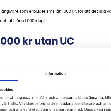
Ansök nu
la långivare som erbjuder sms lån 1000 kr, för att det ska v
och att låna 1 000 idag!
1000 kr utan UC
ngivare som erbjuder lån på 1000, erbjuder också att du 
lningsanmärkningar. Var däremot uppmärksam på att d
Information
ögre ränta.
vare där du kan låna 1 000 kr
cookies
e för att anpassa innehållet och annonserna till användarna, tillh
vår trafik. Vi vidarebefordrar även sådana identifierare och anna
r hos Ferratum, kreditupplysning hos Creditsafe
nnons- och analysföretag som vi samarbetar med. Dessa kan i sin