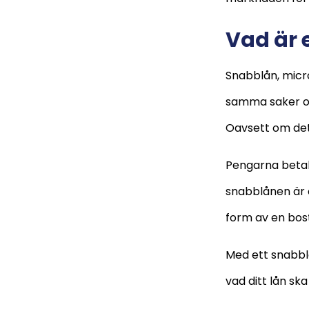
Vad är 
Snabblån, micro
samma saker oc
Oavsett om det 
Pengarna betala
snabblånen är o
form av en bosta
Med ett snabblå
vad ditt lån ska 