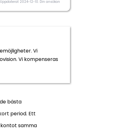
Månadsinkomst minst
r. Uppdaterat 2024-12-10. Din ansökan
10.000 kr.
emöjligheter. Vi
rovision. Vi kompenseras
 de bästa
Nej
kort period. Ett
Årsinkomst på 100 000 kr
på kontot samma