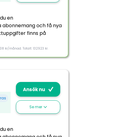
 du en
kna abonnemang och få nya
ktuppgifter finns på
108 kr/månad. Totalt: 132923 kr.
Ansök nu
ras
Se mer
 du en
kna abonnemang och få nya