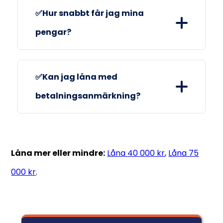
Nej, du kan aldrig låna utan att det görs
✅Hur snabbt får jag mina
en kreditupplysning.
pengar?
Om du väljer en långivare med direkt
✅Kan jag låna med
utbetalning kan du räkna med att få
betalningsanmärkning?
pengarna samma dag.
Ja, du har möjlighet att låna även fast
du har en betalningsanmärkning.
Låna mer eller mindre:
Låna 40 000 kr
,
Låna 75
000 kr
.