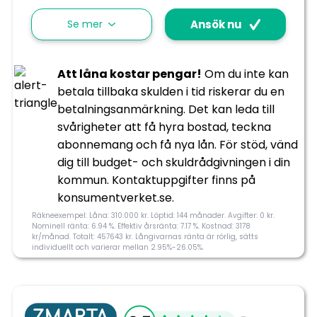
Utan UC
Nej
Se mer
Ansök nu
Svarer på ansökan
Varierar mellan
långivare
Att låna kostar pengar!
Om du inte kan
betala tillbaka skulden i tid riskerar du en
Krav och avgifter
betalningsanmärkning. Det kan leda till
svårigheter att få hyra bostad, teckna
Direktutbetalning
Ja
abonnemang och få nya lån. För stöd, vänd
dig till budget- och skuldrådgivningen i din
Inkomstkrav
10 000 kr/mån
kommun. Kontaktuppgifter finns på
konsumentverket.se.
Räkneexempel: Låna: 310.000 kr. Löptid: 144 månader. Avgifter: 0 kr.
Nominell ränta: 6.94 %. Effektiv årsränta: 7.17 %. Kostnad: 3178
kr/månad. Totalt: 457643 kr. Långivarnas ränta är rörlig, sätts
Ansök nu
individuellt och varierar mellan 2.95%-26.05%.
4.6