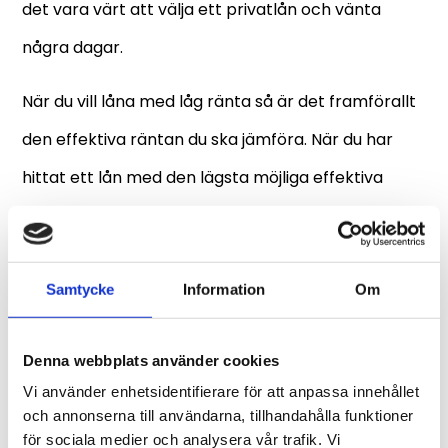
det vara värt att välja ett privatlån och vänta
några dagar.
När du vill låna med låg ränta så är det framförallt
den effektiva räntan du ska jämföra. När du har
hittat ett lån med den lägsta möjliga effektiva
räntan så har du lyckats hitta ett lån med låg
ränta!
Samtycke
Information
Om
Här kan du låna 50000 kr med
låg ränta:
Denna webbplats använder cookies
1. Advisa, ränta från 2,95%
Vi använder enhetsidentifierare för att anpassa innehållet
och annonserna till användarna, tillhandahålla funktioner
2. Sambla, ränta från 2,95%
för sociala medier och analysera vår trafik. Vi