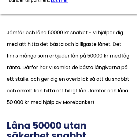
kunder till partners.
Läs mer
Flexibilitet
Kundnöjdhet
Jämför och låna 50000 kr snabbt - vi hjälper dig
Information om Zmarta
med att hitta det bästa och billigaste lånet. Det
Utan UC
Nej
finns många som erbjuder lån på 50000 kr med låg
ränta. Därför har vi samlat de bästa långivarna på
Svarer på ansökan
Få pengarna samma
dag
ett ställe, och ger dig en överblick så att du snabbt
och enkelt kan hitta ett billigt lån. Jämför och låna
Krav och avgifter
50 000 kr med hjälp av Morebanker!
Direktutbetalning
Nej
Låna 50000 utan
Inkomstkrav
Årsinkomst på 100 000
kr
säkerhet snabbt