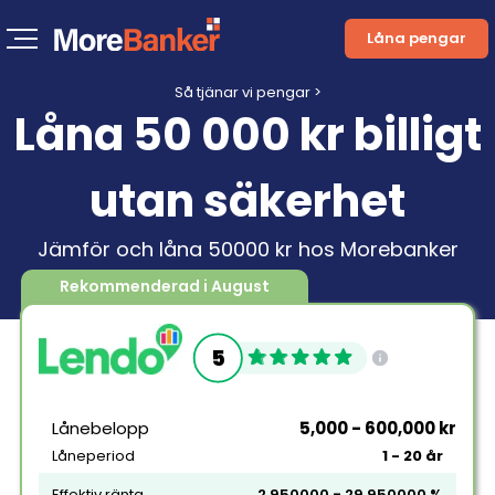
Låna pengar
Så tjänar vi pengar >
Låna 50 000 kr billigt
utan säkerhet
Jämför och låna 50000 kr hos Morebanker
Rekommenderad i August
5
Lånebelopp
5,000 - 600,000 kr
Låneperiod
1 - 20 år
Effektiv ränta
2.950000 - 29.950000 %