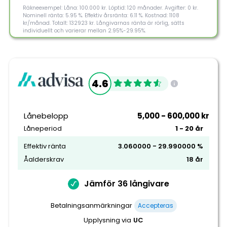
Räkneexempel: Låna: 100.000 kr. Löptid: 120 månader. Avgifter: 0 kr.
Nominell ränta: 5.95 %. Effektiv årsränta: 6.11 %. Kostnad: 1108
kr/månad. Totalt: 132923 kr. Långivarnas ränta är rörlig, sätts
individuellt och varierar mellan 2.95%-29.95%.
5
4.6
Morebanker rating
Lånebelopp
5,000 - 600,000 kr
Låneperiod
1 - 20 år
Tillgänglighet
Effektiv ränta
3.060000 - 29.990000 %
Åalderskrav
18 år
Flexibilitet
Kundnöjdhet
Jämför 36 långivare
Betalningsanmärkningar
Accepteras
Information om Lendo
Upplysning via
UC