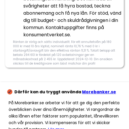
Direktutbetalning
Nej
svårigheter att få hyra bostad, teckna
abonnemang och få nya lån. För stöd, vänd
Inkomstkrav
Månadsinkomst minst
dig till budget- och skuldrådgivningen i din
10.000 kr.
kommun. Kontaktuppgifter finns på
konsumentverket.se.
Räntan är rörlig och sätts individuellt. För ett annuitetslån på 180
000 kr med 10 års löptid, nominell ränta 10,76 % med 0 kr i
startavgift/aviavgift blir den effektiva räntan 11,31 %. Totalt belopp att
Ansök nu
betala 294 613 kr fördelat på 120 avbetalningar ger en
månadskostnad på 2 455 kr. Uppdaterat 2024-12-10. Din ansökan
skickas till de kreditgivare som bäst matchar din profil
3.7
Därför kan du tryggt använda
Morebanker.se
På Morebanker.se arbetar vi för att ge dig den perfekta
Morebanker rating
överblicken över dina lånemöjligheter. Vi rangordnar de
olika lånen efter faktorer som popularitet, lånevillkoren
och vår provision. Vi kompenseras för att vi skickar
Tillgänglighet