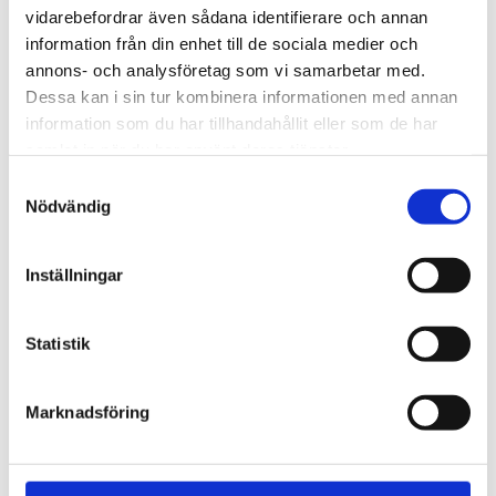
vidarebefordrar även sådana identifierare och annan
information från din enhet till de sociala medier och
3. Klara Lån, ränta från 2,99%
annons- och analysföretag som vi samarbetar med.
Dessa kan i sin tur kombinera informationen med annan
Låna 50000 kr räntefritt
information som du har tillhandahållit eller som de har
samlat in när du har använt deras tjänster.
Generellt är det svårt att låna 50000 kr helt
Samtyckesval
räntefritt. Men det finns några få långivare som
Nödvändig
erbjuder en räntefri månad när du tar ett helt nytt
Inställningar
lån. Både Ferratum och Monetti erbjuder 30 dagar
räntefritt. Var dock noggrann med att se efter om
Statistik
det tillkommer några andra avgifter.
Marknadsföring