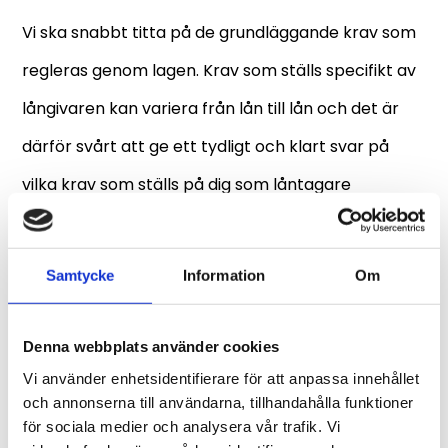
Vi ska snabbt titta på de grundläggande krav som
regleras genom lagen. Krav som ställs specifikt av
långivaren kan variera från lån till lån och det är
därför svårt att ge ett tydligt och klart svar på
vilka krav som ställs på dig som låntagare
eftersom det varierar beroende på vilket lån du vill
ansöka om.
Samtycke
Information
Om
De grundläggande kraven för att få ta
Denna webbplats använder cookies
ett
snabblån
eller något annat typ av lån är:
Vi använder enhetsidentifierare för att anpassa innehållet
Du som långatagare ska vara myndig, det vill
och annonserna till användarna, tillhandahålla funktioner
säga vara över 18 år gammal.
för sociala medier och analysera vår trafik. Vi