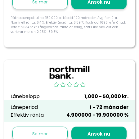
Se mer
Ansök nu
Räkneexempel: Låna: 150.000 kr. Löptid: 120 månader. Avgifter: 0 kr.
Nominell ränta: 6.4 %. Effektiv årsränta: 6.59 %. Kostnad: 1696 kr/månad.
Totalt: 203472 kr. Långivarnas ränta är rörlig, sätts individuellt och
varierar mellan 2.95%- 39.6%.
Lånebelopp
1,000 - 50,000 kr.
Låneperiod
1 - 72 månader
Effektiv ränta
4.900000 - 19.900000 %
Se mer
Ansök nu