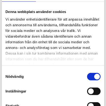
kronor, men även mycket större belopp såsom 45
Denna webbplats använder cookies
000 kr. När man tar ett lån hos Ferratum har man
Vi använder enhetsidentifierare för att anpassa innehållet
och annonserna till användarna, tillhandahålla funktioner
en återbetalningstid på minst 4 månader och max
för sociala medier och analysera vår trafik. Vi
46 månader.
vidarebefordrar även sådana identifierare och annan
information från din enhet till de sociala medier och
annons- och analysföretag som vi samarbetar med.
Den effektiva räntan hos Ferratum ligger på 47,64
Dessa kan i sin tur kombinera informationen med annan
%. Varje månad kommer man att ha en minimum
information som du har tillhandahållit eller som de har
samlat in när du har använt deras tjänster.
månadskostnad på antingen 300 kronor eller 4 %
Samtyckesval
av den utestående krediten. Vilken av dessa det
Nödvändig
blir beror på beror på vilket alternativ som blir det
Inställningar
största beloppet.
Statistik