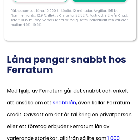
Räkneexempel: Låna: 10.000 kr. Löptid: 12 månader. Avgifter: 195 kr.
Nominell ränta: 12.9 %. Effektiv årsränta: 22.82 %. Kostnad: 912 kr/månad.
Totalt: 11135 kr. Långivarnas ränta är rörlig, sätts individuellt och varierar
mellan 4.9%- 19.9%.
Låna pengar snabbt hos
Ferratum
Med hjälp av Ferratum går det snabbt och enkelt
att ansöka om ett
snabblån
, även kallar Ferratum
credit. Oavsett om det är tal kring en privatperson
eller ett företag erbjuder Ferratum lån av
varierande storlekar, alltifrån så lite som
1 000