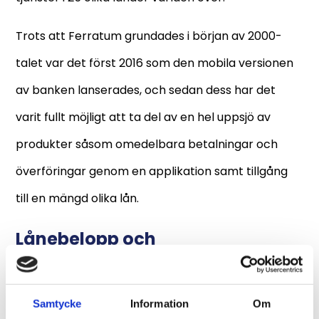
Trots att Ferratum grundades i början av 2000-
talet var det först 2016 som den mobila versionen
av banken lanserades, och sedan dess har det
varit fullt möjligt att ta del av en hel uppsjö av
produkter såsom omedelbara betalningar och
överföringar genom en applikation samt tillgång
till en mängd olika lån.
Lånebelopp och
återbetalningstid
Om det är ett lån hos Ferratum som man är ute
Samtycke
Information
Om
efter kan de erbjuda mindre belopp såsom 1 000