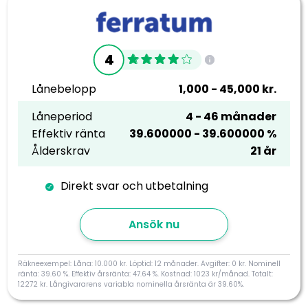
4
Lånebelopp
1,000 - 45,000 kr.
Låneperiod
4 - 46 månader
Effektiv ränta
39.600000 - 39.600000 %
Ålderskrav
21 år
Direkt svar och utbetalning
Ansök nu
Räkneexempel: Låna: 10.000 kr. Löptid: 12 månader. Avgifter: 0 kr. Nominell
ränta: 39.60 %. Effektiv årsränta: 47.64 %. Kostnad: 1023 kr/månad. Totalt:
12272 kr. Långivararens variabla nominella årsränta är 39.60%.