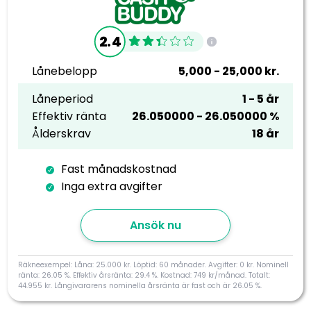
2.4
Lånebelopp
5,000 - 25,000 kr.
Låneperiod
1 - 5 år
Effektiv ränta
26.050000 - 26.050000 %
Ålderskrav
18 år
Fast månadskostnad
Inga extra avgifter
Ansök nu
Räkneexempel: Låna: 25.000 kr. Löptid: 60 månader. Avgifter: 0 kr. Nominell
ränta: 26.05 %. Effektiv årsränta: 29.4 %. Kostnad: 749 kr/månad. Totalt:
44.955 kr. Långivararens nominella årsränta är fast och är 26.05 %.