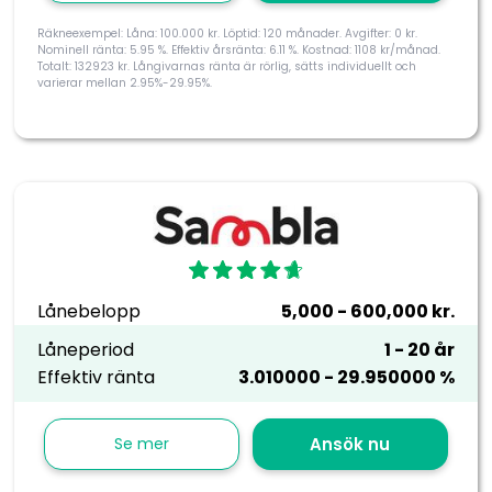
Räkneexempel: Låna: 100.000 kr. Löptid: 120 månader. Avgifter: 0 kr.
Nominell ränta: 5.95 %. Effektiv årsränta: 6.11 %. Kostnad: 1108 kr/månad.
Totalt: 132923 kr. Långivarnas ränta är rörlig, sätts individuellt och
varierar mellan 2.95%-29.95%.
Lånebelopp
5,000 - 600,000 kr.
Låneperiod
1 - 20 år
Effektiv ränta
3.010000 - 29.950000 %
Se mer
Ansök nu