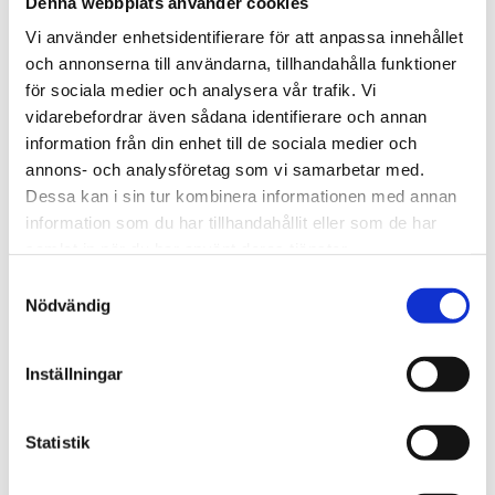
man hur långt lånet ska löpa, allt mellan ett och
Denna webbplats använder cookies
Vi använder enhetsidentifierare för att anpassa innehållet
fem år.
och annonserna till användarna, tillhandahålla funktioner
för sociala medier och analysera vår trafik. Vi
När detta är klappat och klart kommer man att få
vidarebefordrar även sådana identifierare och annan
en uträkning som visar ens individuella årsränta,
information från din enhet till de sociala medier och
annons- och analysföretag som vi samarbetar med.
maximal effektiv årsränta samt den totala
Dessa kan i sin tur kombinera informationen med annan
information som du har tillhandahållit eller som de har
kostnaden för hela lånet. För att avsluta sin
samlat in när du har använt deras tjänster.
låneansökan anger man uppgifter kring sin
Samtyckesval
Nödvändig
inkomst, sysselsättning och kontaktinformation.
När ansökan väl har skickats in kommer det inte
Inställningar
att dröja länge förrän man får reda på om ens
Statistik
ansökan har nekats eller beviljats.