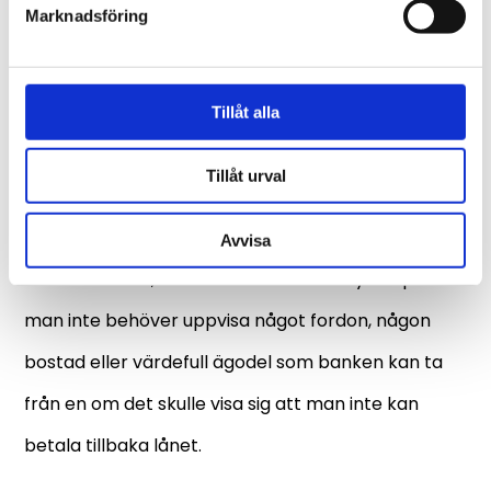
Marknadsföring
Vad menas med att låna
utan säkerhet?
Tillåt alla
Om man besöker Cashbuddys hemsida kommer
Tillåt urval
man först av allt att bli bemött utav frasen ”lån
utan säkerhet”, men vad menar man egentligen
Avvisa
med detta? Jo, ett lån utan säkerhet syftar på att
man inte behöver uppvisa något fordon, någon
bostad eller värdefull ägodel som banken kan ta
från en om det skulle visa sig att man inte kan
betala tillbaka lånet.