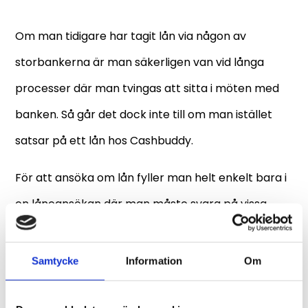
Om man tidigare har tagit lån via någon av
storbankerna är man säkerligen van vid långa
processer där man tvingas att sitta i möten med
banken. Så går det dock inte till om man istället
satsar på ett lån hos Cashbuddy.
För att ansöka om lån fyller man helt enkelt bara i
en låneansökan där man måste svara på vissa
frågor. Man väljer exempelvis hur mycket pengar
man vill låna, och detta kan vara vilket belopp som
Samtycke
Information
Om
helst mellan 5 000 kr och 25 000 kr. Därtill väljer