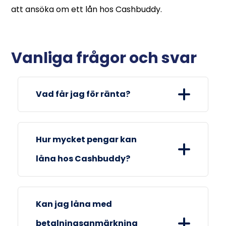
att ansöka om ett lån hos Cashbuddy.
Vanliga frågor och svar
Vad får jag för ränta?
Den effektiva räntan är 29,4%.
Hur mycket pengar kan
låna hos Cashbuddy?
Du kan låna från 5.000 till 25.000 kr.
Kan jag låna med
betalningsanmärkning