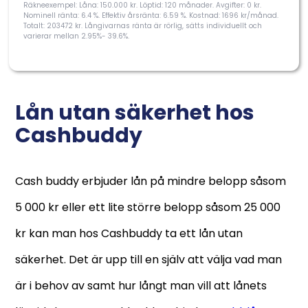
Räkneexempel: Låna: 150.000 kr. Löptid: 120 månader. Avgifter: 0 kr.
Nominell ränta: 6.4 %. Effektiv årsränta: 6.59 %. Kostnad: 1696 kr/månad.
Totalt: 203472 kr. Långivarnas ränta är rörlig, sätts individuellt och
varierar mellan 2.95%- 39.6%.
Lån utan säkerhet hos
Cashbuddy
Cash buddy erbjuder lån på mindre belopp såsom
5 000 kr eller ett lite större belopp såsom 25 000
kr kan man hos Cashbuddy ta ett lån utan
säkerhet. Det är upp till en själv att välja vad man
är i behov av samt hur långt man vill att lånets