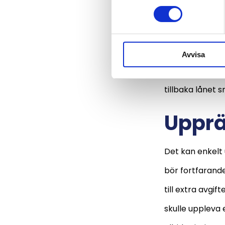
Avbetalningstid
planlägga en sn
amorteringen p
Avvisa
tillbakabetalnin
tillbaka lånet 
Upprä
Det kan enkelt
bör fortfarand
till extra avgi
skulle uppleva 