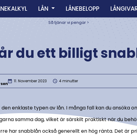
ÅNEKALKYL
LÅN
LÅNEBELOPP
LÅNGIVA
Så tjänar vi pengar >
år du ett billigt sna
11. November 2023
4 minutter
rsen
 den enklaste typen av lån. I många fall kan du ansöka 
arna samma dag, vilket är särskilt praktiskt när du beh
re har snabblån också generellt en hög ränta. Det är pri