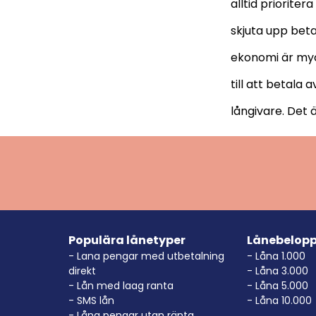
alltid priorite
skjuta upp beta
ekonomi är myck
till att betala 
långivare. Det ä
Populära lånetyper
Lånebelop
- Lana pengar med utbetalning
- Låna 1.000
direkt
- Låna 3.000
- Lån med laag ranta
- Låna 5.000
- SMS lån
- Låna 10.000
- Låna pengar utan ränta