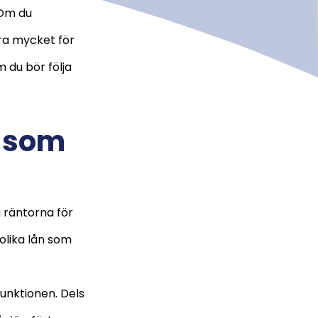
 Om du
ra mycket för
m du bör följa
 som
å räntorna för
 olika lån som
unktionen. Dels