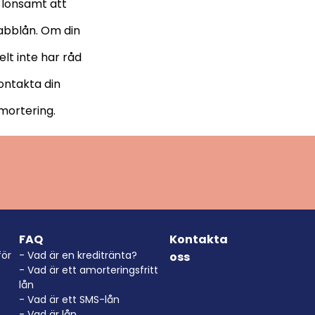
a lönsamt att
nabblån. Om din
lt inte har råd
kontakta din
amortering.
FAQ
Kontakta
för
- Vad är en kreditränta?
oss
- Vad är ett amorteringsfritt
lån
- Vad är ett SMS-lån
- Vad är lån