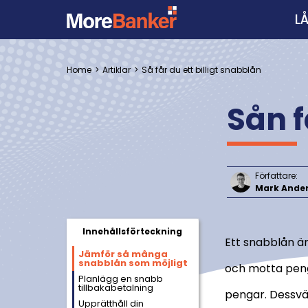
L
Home
Artiklar
Så får du ett billigt snabblån
Sån f
Författare:
Mark Ande
Innehållsförteckning
Ett snabblån är
Jämför så många
snabblån som möjligt
och motta peng
Planlägg en snabb
tillbakabetalning
pengar. Dessvär
Upprätthåll din