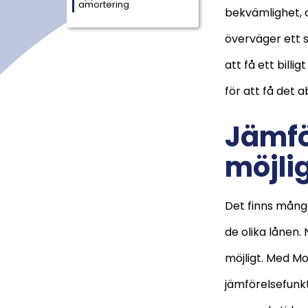
amortering
bekvämlighet, o
överväger ett 
att få ett bill
för att få det 
Jämfö
möjli
Det finns många
de olika lånen.
möjligt. Med M
jämförelsefunk