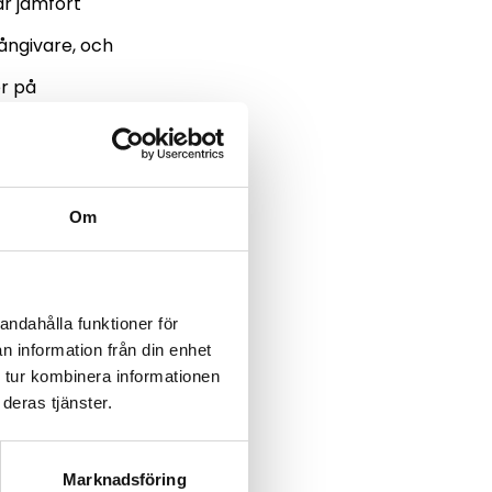
år jämfört
ångivare, och
er på
 just dina
Om
andahålla funktioner för
n information från din enhet
iktigt att vara
 tur kombinera informationen
 snabblån har
deras tjänster.
rnas priser.
.
Marknadsföring