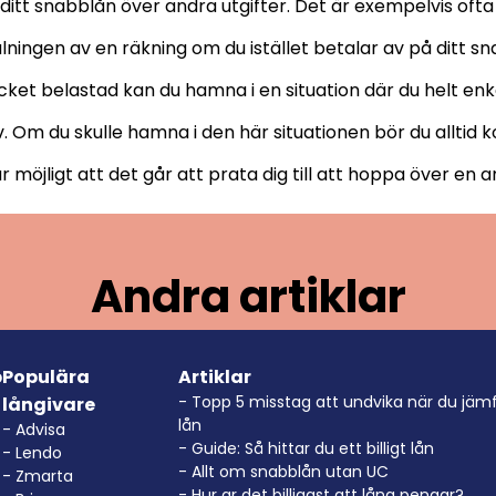
ra ditt snabblån över andra utgifter. Det är exempelvis oft
lningen av en räkning om du istället betalar av på ditt s
et belastad kan du hamna i en situation där du helt enke
av. Om du skulle hamna i den här situationen bör du alltid 
r möjligt att det går att prata dig till att hoppa över en 
Andra artiklar
p
Populära
Artiklar
- Topp 5 misstag att undvika när du jäm
långivare
lån
- Advisa
- Guide: Så hittar du ett billigt lån
- Lendo
- Allt om snabblån utan UC
- Zmarta
- Hur ar det billigast att låna pengar?