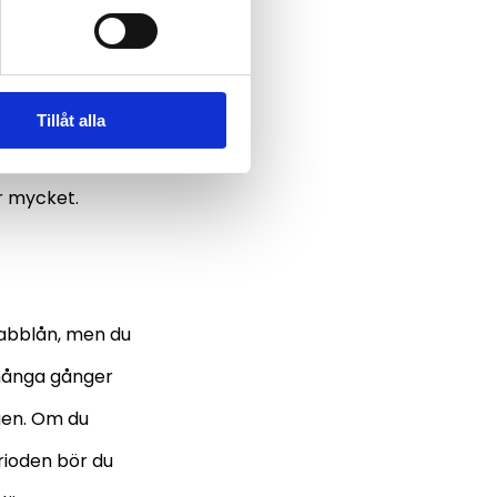
od idé att
estämma
heterna med
Tillåt alla
tt betala
ör mycket.
nabblån, men du
 många gånger
ngen. Om du
rioden bör du