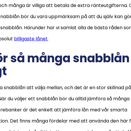
ch många är villiga att betala de extra ränteutgifterna.
snabblån bör du vara uppmärksam på att du själv kan gö
igt snabblån. Härunder har vi samlat alla de bästa råden so
absolut
billigaste lånet
.
r så många snabblån
gt
 snabblån att välja mellan, och det är en stor skillnad p
 När du väljer ett snabblån bör du alltid jämföra så många
orebanker är det enkelt att jämföra lån med vår smarta
tion. Det finns många fördelar med att använda den här f