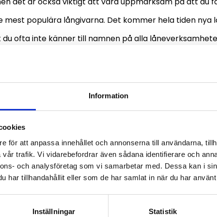
men det är också viktigt att vara uppmärksam på att du f
de mest populära långivarna. Det kommer hela tiden nya l
 du ofta inte känner till namnen på alla låneverksamhet
du jämför lån kan du hitta det optimala lånet som passar
an spara dig mycket pengar på lång sikt.
Information
ägg en snabb
akabetalning
cookies
e för att anpassa innehållet och annonserna till användarna, tillh
vår trafik. Vi vidarebefordrar även sådana identifierare och anna
nämnt har snabblån generellt en hög ränta. Det är dock v
nnons- och analysföretag som vi samarbetar med. Dessa kan i sin
att det är långtifrån alla snabblån som är dyra. Många
har tillhandahållit eller som de har samlat in när du har använt 
 överkomlig ränta som nästan kan konkurrera med banke
tar ett
billigt snabblån
kan du inte undervärdera räntorna
Inställningar
Statistik