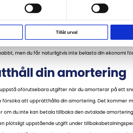
en har stor inflytning på lånets pris, så det kan vara en g
abb tillbakabetalning. I många fall är det möjligt att b
å ett snabblån, så undersök effekten av de olika möjlig
Tillåt urval
gstid. Vid många tillfällen kan det göra en stor skillnad a
snabbt, men du får naturligtvis inte belasta din ekonomi f
tthåll din amortering
 uppstå oförutsebara utgifter när du amorterar på ett s
e försöka att upprätthålla din amortering. Det kommer
fter om du inte kan betala tillbaka den avtalade amorteri
en plötsligt uppstående utgift under tillbakabetalningspe