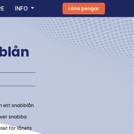
RE
INFO
Låna pengar
bblån
om ett snabblån
över snabba
set för lånets