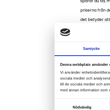
sparar du tid, 
priserna från 
det betyder att
marknaden. När 
behov. Detta k
Samtycke
Planl
tillb
Denna webbplats använder 
Vi använder enhetsidentifierar
sociala medier och analysera 
Såsom tidigare 
till de sociala medier och a
uppmärksam på 
med annan information som du 
idag en mycket
Samtyckesval
Även om du hit
Nödvändig