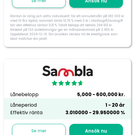
Se mer
Ansök nu
Räntan är rörlig och sätts individuellt. För ett annuitetslån på 180 000 kr
med 10 års löptid, nominell ränta 10,76 % med 0 kr i startavgift/aviavgift
blir den effektiva räntan 11,31 %. Totalt belopp att betala 294 613 kr
fördelat på 120 avbetalningar ger en månadskostnad på 2 455 kr.
Uppdaterat 2024-12-10. Din ansökan skickas till de kreditgivare som
bäst matchar din profil
Lånebelopp
5,000 - 600,000 kr.
Låneperiod
1 - 20 år
Effektiv ränta
3.010000 - 29.950000 %
Se mer
Ansök nu