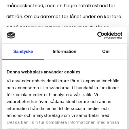
månadskostnad, men en högre totalkostnad för
ditt lån. Om du däremot tar lånet under en kortare
tid så betalar du mindre i ränta men du får en
högre månadskostnad. Lånets effektiva och
nominella ränta är fast, vilket är en fördel för den
Samtycke
Information
Om
som vill ha allting fast och enkelt.
Denna webbplats använder cookies
Kraven hos Slantar är inte överdrivet höga och det
Vi använder enhetsidentifierare för att anpassa innehållet
finns möjligheter för de allra flesta att få ett lån
och annonserna till användarna, tillhandahålla funktioner
för sociala medier och analysera vår trafik. Vi
genom företaget. Till att börja med så måste du
vidarebefordrar även sådana identifierare och annan
vara folkbokförd i Sverige och vara minst 20 år. Du
information från din enhet till de sociala medier och
annons- och analysföretag som vi samarbetar med.
får inte ha några skulder hos Kronofogden. Det går
Dessa kan i sin tur kombinera informationen med annan