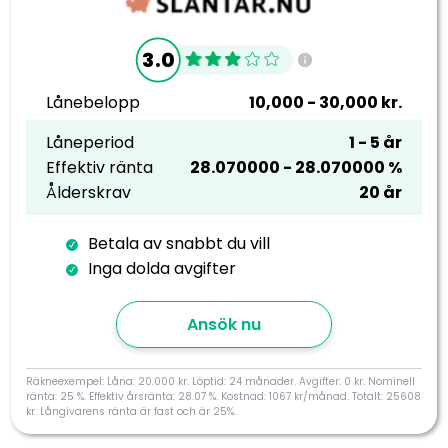
3.0
Lånebelopp
10,000 - 30,000 kr.
Låneperiod
1 - 5 år
Effektiv ränta
28.070000 - 28.070000 %
Ålderskrav
20 år
Betala av snabbt du vill
Inga dolda avgifter
Ansök nu
Räkneexempel: Låna: 20.000 kr. Löptid: 24 månader. Avgifter: 0 kr. Nominell
ränta: 25 %. Effektiv årsränta: 28.07 %. Kostnad: 1067 kr/månad. Totalt: 25608
kr. Långivarens ränta är fast och är 25%.