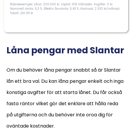
Räkneexempel: Låna: 200.000 kr. Löptid: 108 månader. Avgifter: 0 kr.
Nominell ränta: 5,3 %. Effektiv årsränta: 5,43 %. Kostnad: 2 333 kr/månad.
Totalt: 251 911 kr
Låna pengar med Slantar
Om du behöver låna pengar snabbt så är Slantar
lån ett bra val. Du kan låna pengar enkelt och inga
konstiga avgifter för att starta lånet. Du får också
fasta räntor vilket gör det enklare att hålla reda
på utgifterna och du behöver inte oroa dig för
oväntade kostnader.