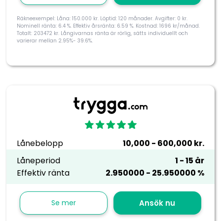
Räkneexempel: Låna: 150.000 kr. Löptid: 120 månader. Avgifter: 0 kr.
Nominell ränta: 6.4 %. Effektiv årsränta: 6.59 %. Kostnad: 1696 kr/månad.
Totalt: 203472 kr. Långivarnas ränta är rörlig, sätts individuellt och
varierar mellan 2.95%- 39.6%.
Lånebelopp
10,000 - 600,000 kr.
Låneperiod
1 - 15 år
Effektiv ränta
2.950000 - 25.950000 %
Se mer
Ansök nu