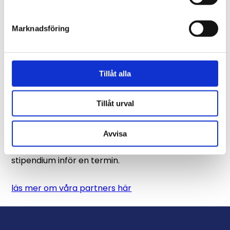
Lärosäte och utbildning
Marknadsföring
En presentation om dig själv
En förklaring på varför du önskar att motta
Morebanker’s stipendium
Tillåt alla
Bifoga ett registreringsbevis på att du ska
studera
Tillåt urval
Fyll i din ansökan i formuläret nedanför. Var
Avvisa
uppmärksam på att du endast kan söka om ett
stipendium inför en termin.
läs mer om våra partners här