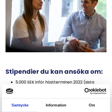
Stipendier du kan ansöka om:
5.000 SEK inför höstterminen 2022 (sista
ansökningsdag 01-09-2022)
5.000 SEK inför vårterminen 2023 (sista
ansökningsdag 01-01-2023)
Samtycke
Information
Om