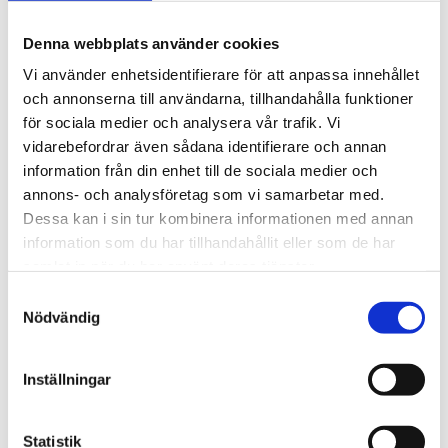
5.000 SEK införhöstterminen 2023 (sista
ansökningsdag 01-01-2023)
Denna webbplats använder cookies
5.000 SEK inför vårterminen 2024 (sista
Vi använder enhetsidentifierare för att anpassa innehållet
ansökningsdag 01-01-2024)
och annonserna till användarna, tillhandahålla funktioner
för sociala medier och analysera vår trafik. Vi
Krav för att ansöka om
vidarebefordrar även sådana identifierare och annan
stipendium hos Morebanker
information från din enhet till de sociala medier och
annons- och analysföretag som vi samarbetar med.
Vara minst 18 år
Dessa kan i sin tur kombinera informationen med annan
Vara student och svensk medborgare
information som du har tillhandahållit eller som de har
samlat in när du har använt deras tjänster.
Ska påbörja studier på heltid på svensk
Samtyckesval
högskola/universitet eller utomlands
Nödvändig
Så ansöker du
Inställningar
I din ansökan ska du ange:
Statistik
För- och efternamn